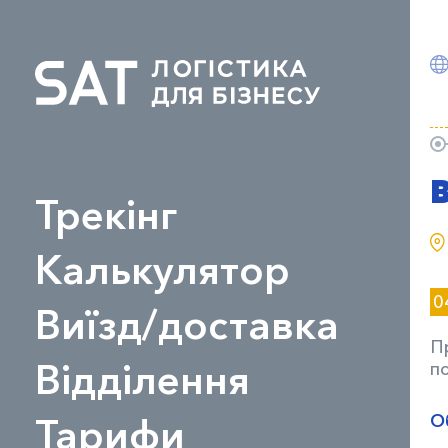
Трекінг
Калькулятор
0
Виїзд/доставка
П
Відділення
п
Тарифи
О