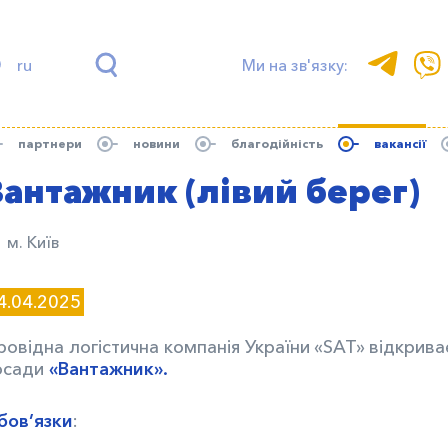
ru
Ми на зв'язку:
партнери
новини
благодійність
вакансії
Вантажник (лівий берег)
м. Київ
4.04.2025
ровідна логістична компанія України «SАТ» відкрива
осади
«Вантажник».
бов’язки
: