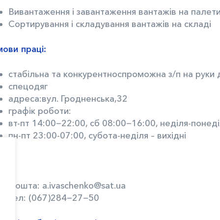
Вивантаження і завантаження вантажів на палет
Сортирування і складування вантажів на складі
мови праці:
стабільна та конкурентноспроможна з/п на руки д
спецодяг
адреса:вул. Гродненська,32
графік роботи:
вт-пт 14:00−22:00, сб 08:00−16:00, неділя-понеді
пн-пт 23:00-07:00, субота-неділя – вихідні
Пошта: a.ivaschenko@sat.ua
тел: (067)284−27−50