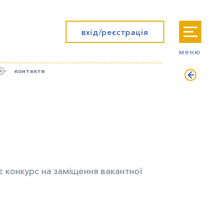
вхід/реєстрація
меню
контакти
є конкурс на заміщення вакантної