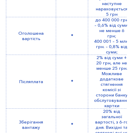
наступне
нараховується
5 грн
до 400 000 грн
– 0,6% від суми,
не менше 6
Оголошена
*
грн;
вартість
400 001 – 5 млн.
грн. – 0,8% від
суми;
2% від суми +
20 грн, але не
менше 25 грн.
Можливе
додаткове
Післяплата
*
стягнення
комісії зі
сторони банку
обслуговування
картки
20% від
загальної
Зберігання
вартості, з 6-го
*
вантажу
дня. Вихідні та
святкові дні не