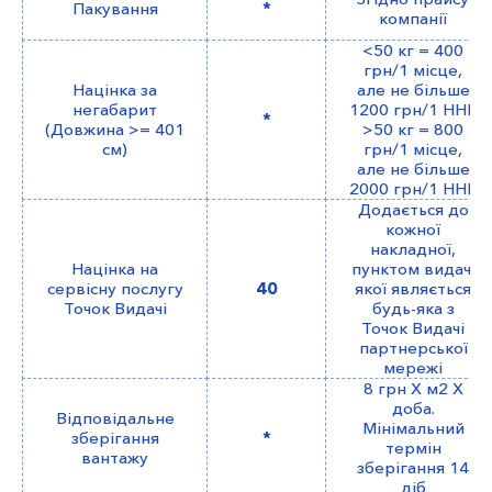
Пакування
*
компанії
<50 кг = 400
грн/1 місце,
Націнка за
але не більше
негабарит
1200 грн/1 ННВ
*
(Довжина >= 401
>50 кг = 800
см)
грн/1 місце,
але не більше
2000 грн/1 ННВ
Додається до
кожної
накладної,
Націнка на
пунктом видачі
сервісну послугу
40
якої являється
Точок Видачі
будь-яка з
Точок Видачі
партнерської
мережі
8 грн Х м2 Х
доба.
Відповідальне
Мінімальний
зберігання
*
термін
вантажу
зберігання 14
діб