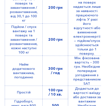
на поверх
поверх та
надається лише
завантаження /
200 грн
за наявності
розвантаження,
працюючого
від 30,1 до 100
ліфта. У разі
кг
його
Підйом / спуск
відсутності або
вантажу на 1
вимкнення
поверх та
електроенергії
завантаження /
200 грн
— підйом/спуск
розвантаження,
здійснюється
кожні наступні
тільки до 1
100 кг
поверху.
Мін. фіксована
вартість – 300
Найм
грн. Необхідне
додаткового
300 грн
попереднє
вантажника,
/ год
узгодження з
погодинно
представником
SAT
Додається до
100 грн
Простій
вартості виїзду
/ 10 хв.
або доставки за
Гідроборт,
вантажем
макс. вага 800
500
Необхідне