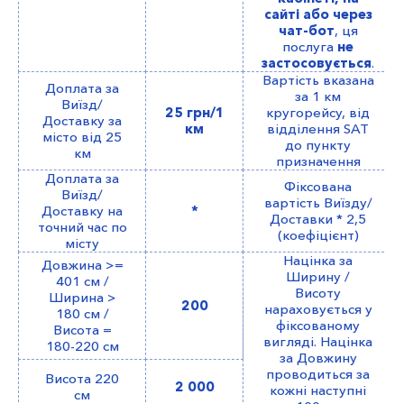
сайті або через
чат-бот
, ця
послуга
не
застосовується
.
Вартість вказана
Доплата за
за 1 км
Виїзд/
25 грн/1
кругорейсу, від
Доставку за
км
відділення SAT
місто від 25
до пункту
км
призначення
Доплата за
Фіксована
Виїзд/
вартість Виїзду/
Доставку на
*
Доставки * 2,5
точний час по
(коефіцієнт)
місту
Націнка за
Довжина >=
Ширину /
401 см /
Висоту
Ширина >
200
нараховується у
180 см /
фіксованому
Висота =
вигляді. Націнка
180-220 см
за Довжину
проводиться за
Висота 220
2 000
кожні наступні
см