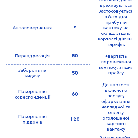
враховуються
Застосовується
з 6-го дня
прибуття
Автоповернення
*
вантажу на
склад, згідно
вартості діючих
тарифів
Переадресація
50
+вартість
перевезення
вантажу, згідно
Заборона на
прайсу
50
видачу
До вартості
включено
Повернення
60
послугу
кореспонденції
оформлення
накладної та
оплату
Повернення
оголошеної
120
піддонів
вартості
вантажу
Згідно прайсу