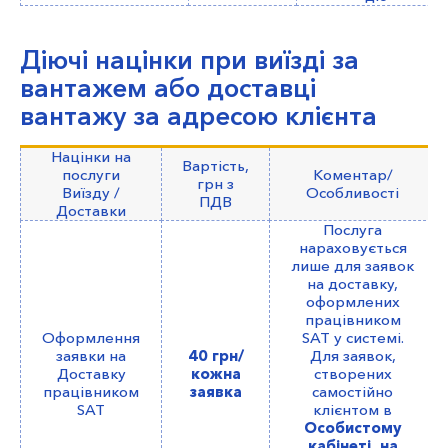
Діючі націнки при виїзді за
вантажем або доставці
вантажу за адресою клієнта
Націнки на
Вартість,
послуги
Коментар/
грн з
Виїзду /
Особливості
ПДВ
Доставки
Послуга
нараховується
лише для заявок
на доставку,
оформлених
працівником
Оформлення
SAT у системі.
заявки на
40 грн/
Для заявок,
Доставку
кожна
створених
працівником
заявка
самостійно
SAT
клієнтом в
Особистому
кабінеті, на