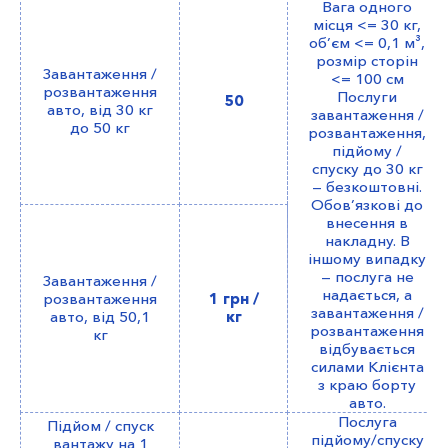
Вага одного
місця <= 30 кг,
об’єм <= 0,1 м³,
розмір сторін
Завантаження /
<= 100 см
розвантаження
Послуги
50
авто, від 30 кг
завантаження /
до 50 кг
розвантаження,
підйому /
спуску до 30 кг
— безкоштовні.
Обов’язкові до
внесення в
накладну. В
іншому випадку
— послуга не
Завантаження /
надається, а
розвантаження
1 грн /
завантаження /
авто, від 50,1
кг
розвантаження
кг
відбувається
силами Клієнта
з краю борту
авто.
Послуга
Підйом / спуск
підйому/спуску
вантажу на 1