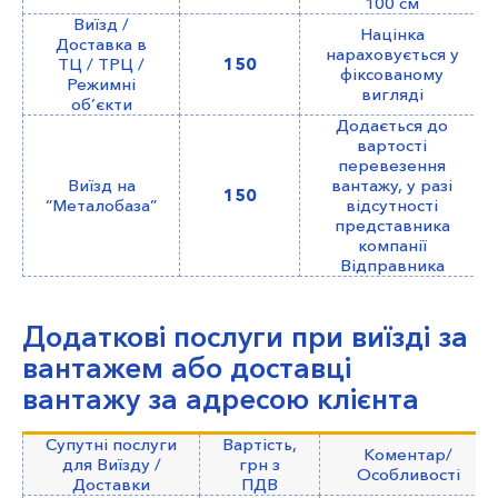
100 см
Виїзд /
Націнка
Доставка в
нараховується у
ТЦ / ТРЦ /
150
фіксованому
Режимні
вигляді
об’єкти
Додається до
вартості
перевезення
Виїзд на
вантажу, у разі
150
“Металобаза”
відсутності
представника
компанії
Відправника
Додаткові послуги при виїзді за
вантажем або доставці
вантажу за адресою клієнта
Супутні послуги
Вартість,
Коментар/
для Виїзду /
грн з
Особливості
Доставки
ПДВ