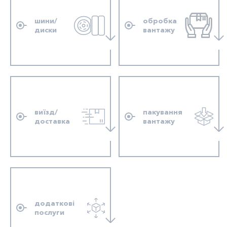
шини/
обробка
диски
вантажу
виїзд/
пакування
доставка
вантажу
додаткові
послуги