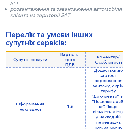
дні
розвантаження та завантаження автомобіля
клієнта на території SAT
Перелік та умови інших
супутніх сервісів:
Вартість,
Коментар/
Супутні послуги
грн з
Особливості
ПДВ
Додається до
вартості
перевезення
вантажу, окрім
тарифу
“Документи” та
“Посилки до 30
Оформлення
15
кг”. Якщо
накладної
кількість місць
у накладній
перевищує
три, за кожне