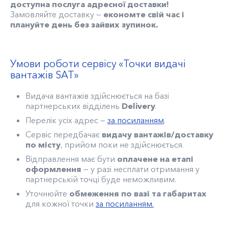
доступна послуга адресної доставки!
Замовляйте доставку —
економте свій час і
плануйте день без зайвих зупинок.
Умови роботи сервісу «Точки видачі
вантажів SAT»
Видача вантажів здійснюється на базі
партнерських відділень
Delivery
.
Перелік усіх адрес —
за посиланням
.
Сервіс передбачає
видачу вантажів/доставку
по місту
, прийом поки не здійснюється.
Відправлення має бути
оплачене на етапі
оформлення
— у разі несплати отримання у
партнерській точці буде неможливим.
Уточнюйте
обмеження по вазі та габаритах
для кожної точки
за посиланням.