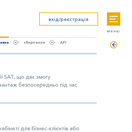
вхід/реєстрація
меню
тавка
зберігання
API
ї SAT, що дає змогу
вантаж безпосередньо під час
абінеті для бізнес-клієнтів або