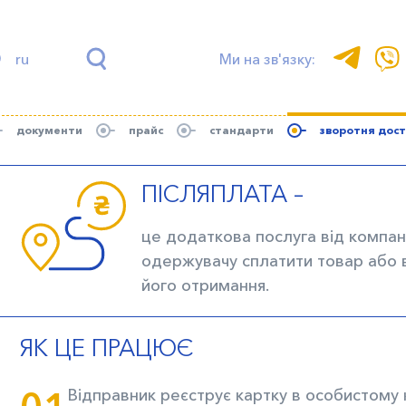
ru
Ми на зв'язку:
документи
прайс
стандарти
зворотня дос
ПІСЛЯПЛАТА –
це додаткова послуга від компані
одержувачу сплатити товар або 
його отримання.
ЯК ЦЕ ПРАЦЮЄ
Відправник реєструє картку в особистому к