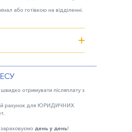
нал або готівкою на відділенні.
НЕСУ
ть швидко отримувати післяплату з
чний рахунок для ЮРИДИЧНИХ
т.
у зараховуємо
день у день
!