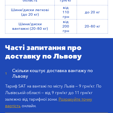
область
грн/кг
від
Шини/диски легкові
110
до 20 кг
(до 20 кг)
грн
від
Шини/диски
200
20–80 кг
вантажні (20–80 кг)
грн
Часті запитання про
доставку по Львову
Скільки коштує доставка вантажу по
1
Львову
Тариф SAT на вантажі по місту Львів —
9 грн/кг
. По
Львівській області — від
9 грн/кг
до 11 грн/кг
залежно від тарифної зони.
Розрахуйте точну
вартість
онлайн.