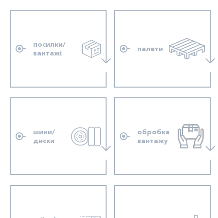
посилки/
палети
вантажі
шини/
обробка
диски
вантажу