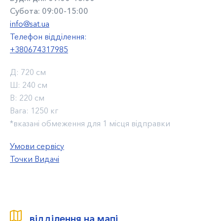
Субота: 09:00-15:00
info@sat.ua
Телефон відділення:
+380674317985
Д:
720 см
Ш:
240 см
В:
220 см
Вага:
1250 кг
*вказані обмеження для 1 місця відправки
Умови сервісу
Точки Видачі
відділення на мапі