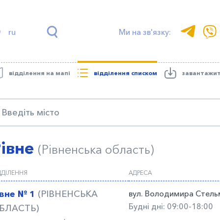
ru
Ми на зв'язку:
відділення на мапі
відділення списком
завантажи
Рівне
(Рівненська область)
ДДІЛЕННЯ
АДРЕСА
івне № 1
(РІВНЕНСЬКА
вул. Володимира Стель
Будні дні: 09:00-18:00
БЛАСТЬ)