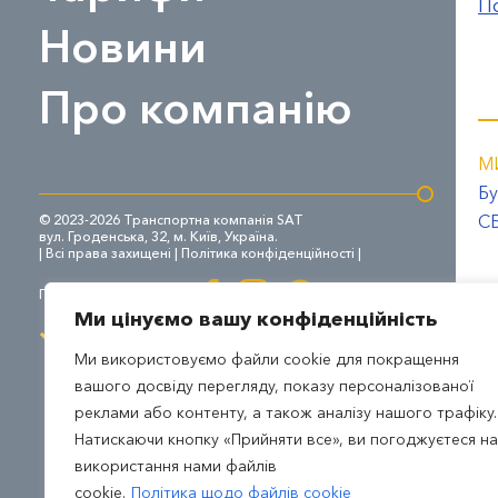
П
Новини
Про компанію
М
Бу
СБ
© 2023-2026 Транспортна компанія SAT
вул. Гроденська, 32, м. Київ, Україна.
| Всі права захищені |
Політика конфіденційності
|
Приєднуйтесь до нас:
Ми цінуємо вашу конфіденційність
Ми використовуємо файли cookie для покращення
вашого досвіду перегляду, показу персоналізованої
реклами або контенту, а також аналізу нашого трафіку.
Натискаючи кнопку «Прийняти все», ви погоджуєтеся на
використання нами файлів
cookie.
Політика щодо файлів cookie