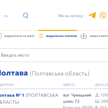
ru
Ми на зв'язку:
відділення на мапі
відділення списком
завантажи
Полтава
(Полтавська область)
ДДІЛЕННЯ
АДРЕСА
ДІЮЧІ 
олтава № 1
(ПОЛТАВСЬКА
вул. Чумацький
Д:
120
шлях, 72
Ш:
200
БЛАСТЬ)
Будні дні: 09:00-
В:
215