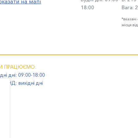
оказати на мапі
18:00
Вага:
2
*вказані
місця ві
И ПРАЦЮЄМО:
дні дні: 09:00-18:00
 та НД: вихідні дні