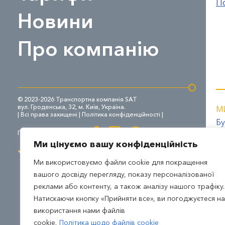
П
Новини
Про компанію
© 2023-2026 Транспортна компанія SAT
вул. Гроденська, 32, м. Київ, Україна.
М
| Всі права захищені |
Політика конфіденційності
|
Бу
Приєднуйтесь до нас:
СБ
Ми цінуємо вашу конфіденційність
Ми використовуємо файли cookie для покращення
вашого досвіду перегляду, показу персоналізованої
реклами або контенту, а також аналізу нашого трафіку.
Натискаючи кнопку «Прийняти все», ви погоджуєтеся на
використання нами файлів
cookie.
Політика щодо файлів cookie