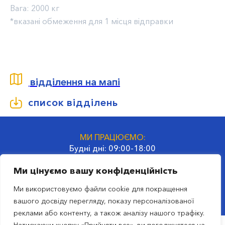
Вага:
2000 кг
*вказані обмеження для 1 місця відправки
відділення на мапі
список відділень
МИ ПРАЦЮЄМО:
Будні дні: 09:00-18:00
СБ та НД: вихідні дні
Ми цінуємо вашу конфіденційність
ГОЛОВНИЙ ОФІС:
Ми використовуємо файли cookie для покращення
02660, Україна, Київ
вашого досвіду перегляду, показу персоналізованої
вул. Гродненська, 32
реклами або контенту, а також аналізу нашого трафіку.