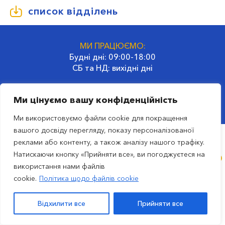
список відділень
МИ ПРАЦЮЄМО:
Будні дні: 09:00-18:00
СБ та НД: вихідні дні
ГОЛОВНИЙ ОФІС:
Ми цінуємо вашу конфіденційність
02660, Україна, Київ
вул. Гродненська, 32
Ми використовуємо файли cookie для покращення
вашого досвіду перегляду, показу персоналізованої
реклами або контенту, а також аналізу нашого трафіку.
ru
Натискаючи кнопку «Прийняти все», ви погоджуєтеся на
використання нами файлів
© 2023 Транспортна компанія SAT
cookie.
Політика щодо файлів cookie
вул. Гродненська, 32, м. Київ, Україна. |
Політика
конфіденційності
|
Всі права захищені
Відхилити все
Прийняти все