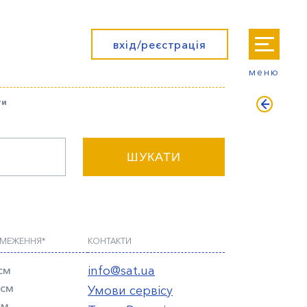
вхід/реєстрація
меню
ти
ШУКАТИ
БМЕЖЕННЯ*
КОНТАКТИ
см
info@sat.ua
 см
Умови сервісу
см