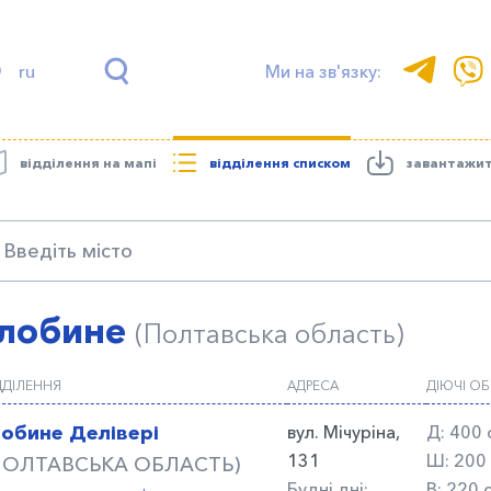
ru
Ми на зв'язку:
відділення на мапі
відділення списком
завантажи
Глобине
(Полтавська область)
ДДІЛЕННЯ
АДРЕСА
ДІЮЧІ О
лобине Делівері
вул. Мічуріна,
Д:
400 
131
Ш:
200
ПОЛТАВСЬКА ОБЛАСТЬ)
Будні дні:
В:
220 