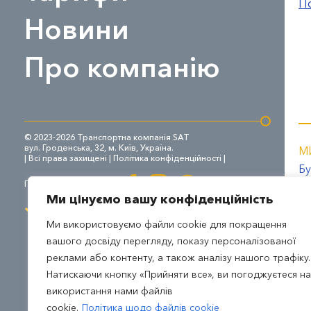
П
Новини
Про компанію
© 2023-2026 Транспортна компанія SAT
вул. Гроденська, 32, м. Київ, Україна.
М
| Всі права захищені |
Політика конфіденційності
|
Бу
Приєднуйтесь до нас:
СБ
Ми цінуємо вашу конфіденційність
Ми використовуємо файли cookie для покращення
вашого досвіду перегляду, показу персоналізованої
реклами або контенту, а також аналізу нашого трафіку.
Натискаючи кнопку «Прийняти все», ви погоджуєтеся на
використання нами файлів
cookie.
Політика щодо файлів cookie