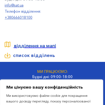
info@sat.ua
Телефон відділення:
+380666018100
відділення на мапі
список відділень
МИ ПРАЦЮЄМО:
Будні дні: 09:00-18:00
СБ та НД: вихідні дні
Ми цінуємо вашу конфіденційність
ГОЛОВНИЙ ОФІС:
Ми використовуємо файли cookie для покращення
02660, Україна, Київ
вашого досвіду перегляду, показу персоналізованої
вул. Гродненська, 32