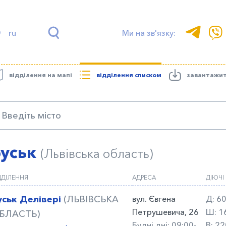
ru
Ми на зв'язку:
відділення на мапі
відділення списком
завантажи
Буськ
(Львівська область)
ДДІЛЕННЯ
АДРЕСА
ДІЮЧІ
уськ Делівері
(ЛЬВІВСЬКА
вул. Євгена
Д:
60
Петрушевича, 26
Ш:
1
БЛАСТЬ)
Будні дні: 09:00-
В:
22