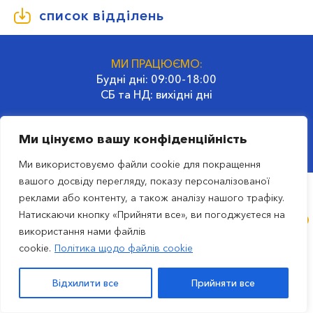
список відділень
МИ ПРАЦЮЄМО:
Будні дні: 09:00-18:00
СБ та НД: вихідні дні
ГОЛОВНИЙ ОФІС:
Ми цінуємо вашу конфіденційність
02660, Україна, Київ
вул. Гродненська, 32
Ми використовуємо файли cookie для покращення
вашого досвіду перегляду, показу персоналізованої
реклами або контенту, а також аналізу нашого трафіку.
ru
Натискаючи кнопку «Прийняти все», ви погоджуєтеся на
використання нами файлів
© 2023 Транспортна компанія SAT
cookie.
Політика щодо файлів cookie
вул. Гродненська, 32, м. Київ, Україна. |
Політика
конфіденційності
|
Всі права захищені
Відхилити все
Прийняти все