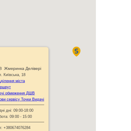
8 Жмеринка Делівері
л. Київська, 18
дділення міста
ршрут
ючі обмеження ДШВ
ови сервісу Точки Видачі
дні дні:
09:00-18:00
бота:
09:00 - 15:00
л:
+380674076284