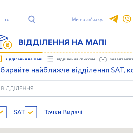
ru
Ми на зв'язку:
ВІДДІЛЕННЯ НА МАПІ
відділення на мапі
відділення списком
завантажи
бирайте найближче відділення SAT, к
SAT
Точки Видачі