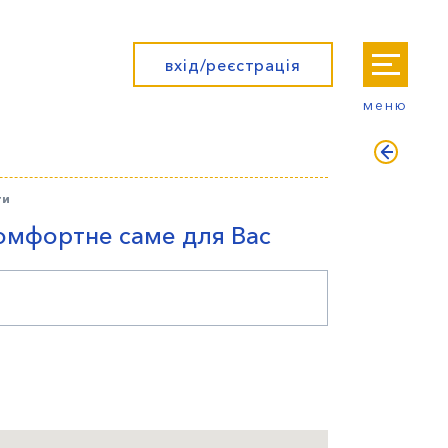
вхід/реєстрація
меню
ти
омфортне саме для Вас