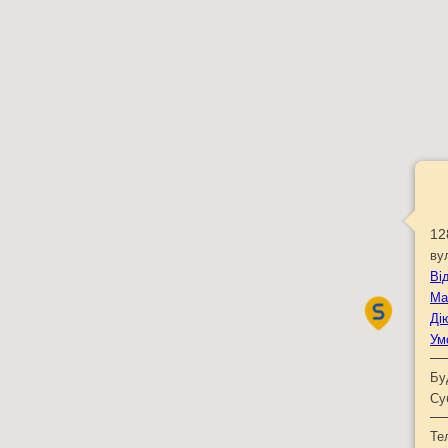
12
ву
Ві
Ма
Ді
Ум
Бу
Су
Те