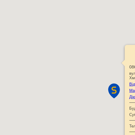
08
ву
Хм
Ві
Ма
Ді
Бу
Су
Те