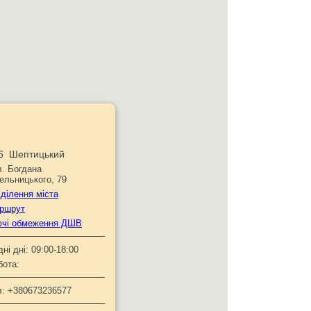
6 Шептицький
л. Богдана
ельницького, 79
дділення міста
ршрут
ючі обмеження ДШВ
дні дні:
09:00-18:00
бота:
л:
+380673236577