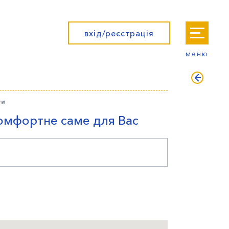
вхід/реєстрація
меню
ти
омфортне саме для Вас