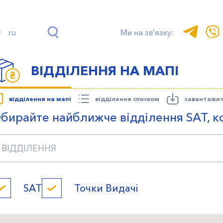
ru
Ми на зв'язку:
ВІДДІЛЕННЯ НА МАПІ
відділення на мапі
відділення списком
завантажи
бирайте найближче відділення SAT, к
SAT
Точки Видачі