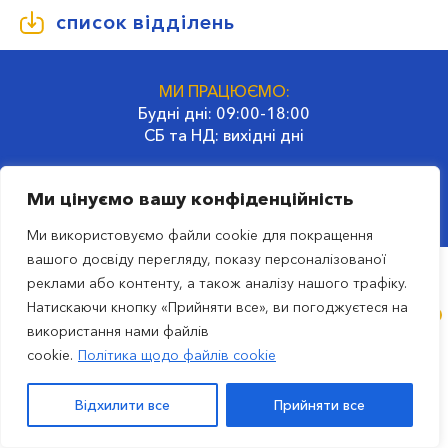
список відділень
МИ ПРАЦЮЄМО:
Будні дні: 09:00-18:00
СБ та НД: вихідні дні
ГОЛОВНИЙ ОФІС:
Ми цінуємо вашу конфіденційність
02660, Україна, Київ
вул. Гродненська, 32
Ми використовуємо файли cookie для покращення
вашого досвіду перегляду, показу персоналізованої
реклами або контенту, а також аналізу нашого трафіку.
ru
Натискаючи кнопку «Прийняти все», ви погоджуєтеся на
використання нами файлів
© 2023 Транспортна компанія SAT
cookie.
Політика щодо файлів cookie
вул. Гродненська, 32, м. Київ, Україна. |
Політика
конфіденційності
|
Всі права захищені
Відхилити все
Прийняти все