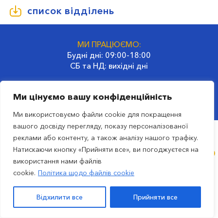
список відділень
МИ ПРАЦЮЄМО:
Будні дні: 09:00-18:00
СБ та НД: вихідні дні
ГОЛОВНИЙ ОФІС:
Ми цінуємо вашу конфіденційність
02660, Україна, Київ
вул. Гродненська, 32
Ми використовуємо файли cookie для покращення
вашого досвіду перегляду, показу персоналізованої
реклами або контенту, а також аналізу нашого трафіку.
ru
Натискаючи кнопку «Прийняти все», ви погоджуєтеся на
використання нами файлів
© 2023 Транспортна компанія SAT
cookie.
Політика щодо файлів cookie
вул. Гродненська, 32, м. Київ, Україна. |
Політика
конфіденційності
|
Всі права захищені
Відхилити все
Прийняти все