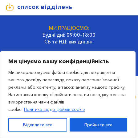
список відділень
МИ ПРАЦЮЄМО:
Будні дні: 09:00-18:00
СБ та НД: вихідні дні
ГОЛОВНИЙ ОФІС:
Ми цінуємо вашу конфіденційність
02660, Україна, Київ
вул. Гродненська, 32
Ми використовуємо файли cookie для покращення
вашого досвіду перегляду, показу персоналізованої
реклами або контенту, а також аналізу нашого трафіку.
ru
Натискаючи кнопку «Прийняти все», ви погоджуєтеся на
використання нами файлів
© 2023 Транспортна компанія SAT
cookie.
Політика щодо файлів cookie
вул. Гродненська, 32, м. Київ, Україна. |
Політика
конфіденційності
|
Всі права захищені
Відхилити все
Прийняти все